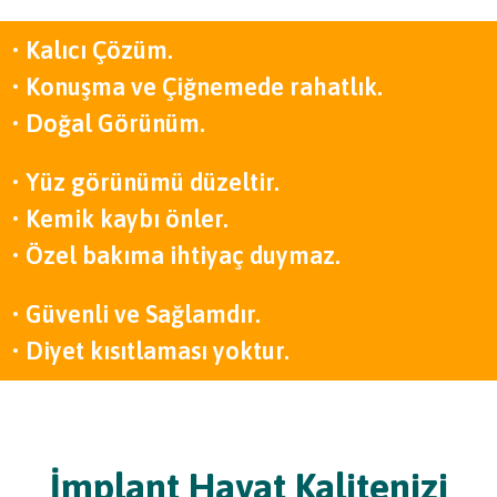
• Kalıcı Çözüm.
• Konuşma ve Çiğnemede rahatlık.
• Doğal Görünüm.
• Yüz görünümü düzeltir.
• Kemik kaybı önler.
• Özel bakıma ihtiyaç duymaz.
• Güvenli ve Sağlamdır.
• Diyet kısıtlaması yoktur.
İmplant Hayat Kalitenizi