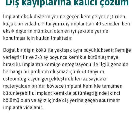
Diş kayıplarına kalıcı çözüm
Diş Eti Estetiği
Laminalar
Laminalar
Diş Protezleri
İmplant eksik dişlerin yerine geçen kemiğe yerleştirilen
küçük bir vidadır. Titanyum diş implantları 40 seneden beri
Kanal Tedavisi
eksik dişlerin mümkün olan en iyi şekilde yerine
konulması için kullanılmaktadır.
Konservatif Diş Tedavisi
Doğal bir dişin kökü ile yaklaşık aynı büyüklüktedir.Kemiğe
Periodontoloji – Diş Eti Hastalıkları
yerleştirilir ve 2-3 ay boyunca kemikle bütünleşmeye
bırakılır. İmplantın kemiğe entegrasyonu ile ilgili genelde
herhangi bir problem oluşmaz çünkü titanyum
osteointegrasyon gerçekleştirebilen az sayıdaki
materyalden biridir, böylece implant kemikle tamamen
bütünleşebilir. İmplant kemikle bütünleştiğinde ikinci
bölümü olan ve ağız içinde diş yerine geçen abutment
implanta vidalanır…